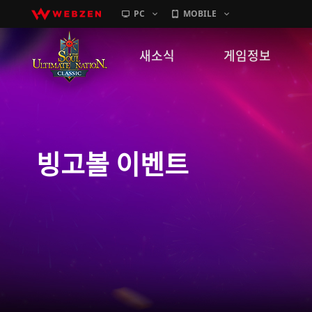
PC
MOBILE
새소식
게임정보
공지사항
세계관
패치노트
캐릭터소개
빙고볼 이벤트
GM노트
게임가이드
이벤트
확률 정보