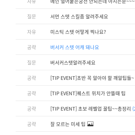
자유
메인 얼어붙은궁전 안되는데 아시는분~~~
질문
서먼 스텟 스킬좀 알려주세요
자유
미스틱 스텟 어떻게 찍나요?
공략
버서커 스텟 어캐 돼나요
질문
버서커스텟알려주세요
공략
[TIP EVENT]초반 꼭 알아야 할 깨알팁들~
공략
[TIP EVENT]퀘스트 위치가 안뜰때 팁
공략
[TIP EVENT] 초보 레벨업 꿀팁~~총정리
(
공략
잘 모르는 미세 팁