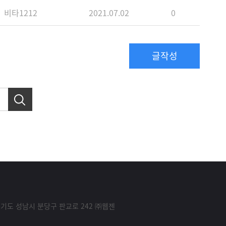
비타1212
2021.07.02
0
글작성
경기도 성남시 분당구 판교로 242 ㈜웹젠