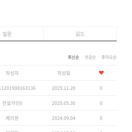
질문
길드
최신순
댓글순
좋아요순
작성자
작성일
1201908163136
2025.11.20
0
전설가인0
2025.05.30
0
케리몬
2024.09.04
0