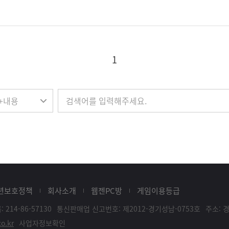
1
년보호정책
회사소개
웹젠PC방
게임이용등급
214-86-57130
통신판매업 신고번호: 제2012-경기성남-0753호
주소: 
o.kr
사업자정보확인