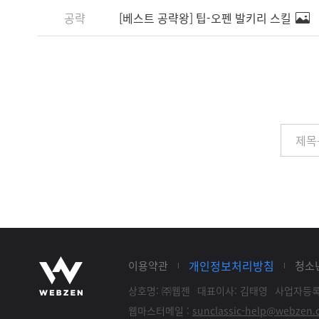
공략
[베스트 공략왕] 팁-오펜 발키리 스킬
개인정보처리방침
이용약관
청소
상호명: ㈜웹젠
대표이사: 김태영
사업자등록: 
웹마스터메일 :
sunclassic-help@webzen.c