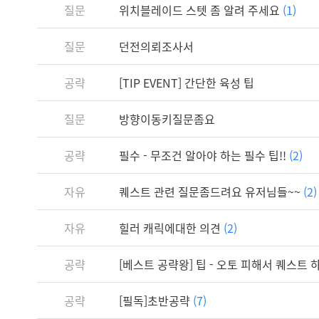
질문
위치블레이드 스텟 좀 알려 주세요
(1)
질문
던전의뢰조사서
공략
[TIP EVENT] 간단한 육성 팁
질문
방향이동키질문좀요
공략
필수 - 무조건 알아야 하는 필수 팁!!
(2)
자유
퀘스트 관련 질문좀드려요 유저님들~~
(2)
자유
힐러 캐릭에대한 의견
(2)
공략
[베스트 공략왕] 팁 - 오토 피해서 퀘스트 
공략
[필독]초반공략
(7)