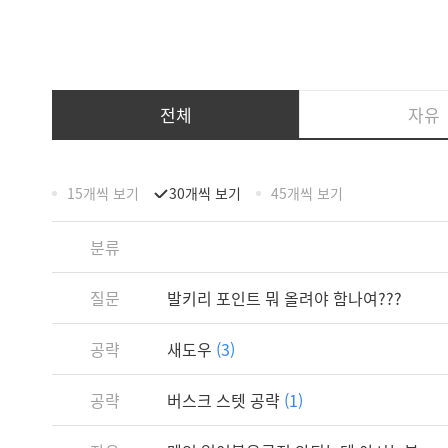
전체
자유
15개씩 보기
30개씩 보기
45개씩 보기
분류
질문
발키리 포인트 뭐 올려야 함나여???
공략
새도우
(3)
공략
버스크 스텟 공략
(1)