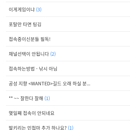
이게게임이냐
(3)
포탈만 타면 팅김
접속중이신분들 필독!
채널선택이 안됩니다
(2)
접속하는방법 - 낚시 아님
공성 지향 <WANTED>길드 오래 하실 분...
** ~~ 잘한다 잘해
(1)
몇일째 접속이 안되네요
발키리는 민첩마 추가 하나요?
(1)