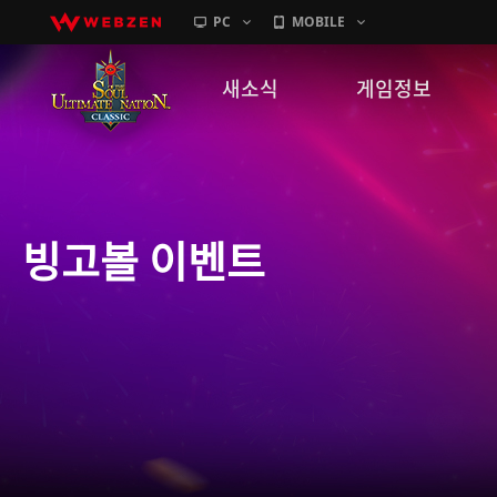
PC
MOBILE
새소식
게임정보
공지사항
세계관
패치노트
캐릭터소개
빙고볼 이벤트
GM노트
게임가이드
이벤트
확률 정보