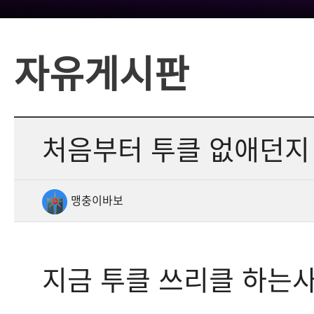
자유게시판
처음부터 투클 없애던지
맹충이바보
지금 투클 쓰리클 하는