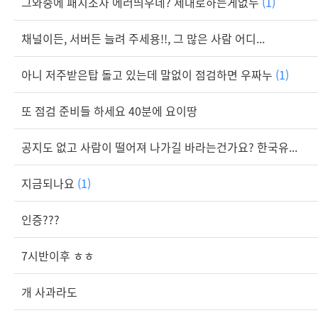
그와중에 패치조차 에러띄우네? 제대로하는게없누
(1)
채널이든, 서버든 늘려 주세용!!, 그 많은 사람 어디...
아니 저주받은탑 돌고 있는데 말없이 점검하면 우짜누
(1)
또 점검 준비들 하세요 40분에 요이땅
공지도 없고 사람이 떨어져 나가길 바라는건가요? 한국유...
지금되나요
(1)
인증???
7시반이후 ㅎㅎ
개 사과라도