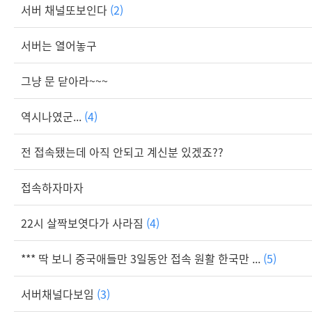
서버 채널또보인다
(2)
서버는 열어놓구
그냥 문 닫아라~~~
역시나였군...
(4)
전 접속됐는데 아직 안되고 계신분 있겠죠??
접속하자마자
22시 살짝보엿다가 사라짐
(4)
*** 딱 보니 중국애들만 3일동안 접속 원활 한국만 ...
(5)
서버채널다보임
(3)