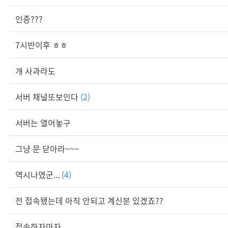
인증???
7시반이후 ㅎㅎ
개 사과라도
서버 채널또보인다
(2)
서버는 열어놓구
그냥 문 닫아라~~~
역시나였군...
(4)
전 접속됐는데 아직 안되고 계신분 있겠죠??
접속하자마자