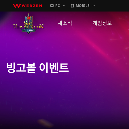
PC
MOBILE
새소식
게임정보
공지사항
세계관
패치노트
캐릭터소개
빙고볼 이벤트
GM노트
게임가이드
이벤트
확률 정보