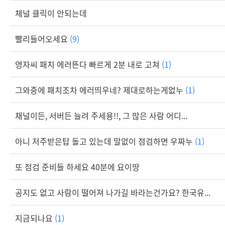
체널 클릭이 안되는데
빨리들어오세요
(9)
영자씨 패치 에러뜬다 빠르게 2분 내로 고쳐
(1)
그와중에 패치조차 에러띄우네? 제대로하는게없누
(1)
채널이든, 서버든 늘려 주세용!!, 그 많은 사람 어디...
아니 저주받은탑 돌고 있는데 말없이 점검하면 우짜누
(1)
또 점검 준비들 하세요 40분에 요이땅
공지도 없고 사람이 떨어져 나가길 바라는건가요? 한국유...
지금되나요
(1)