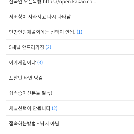
한국인 오픈톡방 https://open.kakao.co...
서버창이 사라지고 다시 나타남
만땅인원채널외에는 선택이 안됨.
(1)
5채널 안드러가짐
(2)
이게게임이냐
(3)
포탈만 타면 팅김
접속중이신분들 필독!
채널선택이 안됩니다
(2)
접속하는방법 - 낚시 아님