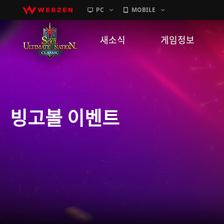
PC
MOBILE
새소식
게임정보
공지사항
세계관
패치노트
캐릭터소개
빙고볼 이벤트
GM노트
게임가이드
이벤트
확률 정보