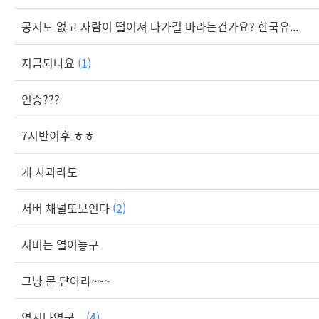
공지도 없고 사람이 떨어져 나가길 바라는건가요? 한국유...
지금되나요
(1)
인증???
7시반이후 ㅎㅎ
개 사과라도
서버 채널또보인다
(2)
서버는 열어놓구
그냥 문 닫아라~~~
역시나였군...
(4)