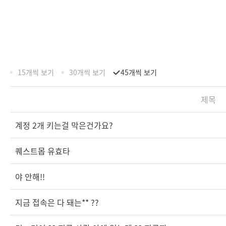
15개씩 보기
30개씩 보기
45개씩 보기
제목
계정 2개 키는걸 막은건가요?
퀘스트몹 유효타
야 안해!!
지금 접속은 다 돼는** ??