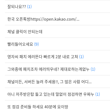
잘되나요??
(1)
한국 오픈톡방https://open.kakao.com/...
체널 클릭이 안되는데
빨리들어오세요
(9)
영자씨 패치 에러뜬다 빠르게 2분 내로 고쳐
(1)
그와중에 패치조차 에러띄우네? 제대로하는게없누
(1)
채널이든, 서버든 늘려 주세용!!, 그 많은 사람 어디...
아니 저주받은탑 돌고 있는데 말없이 점검하면 우짜누
(1)
또 점검 준비들 하세요 40분에 요이땅