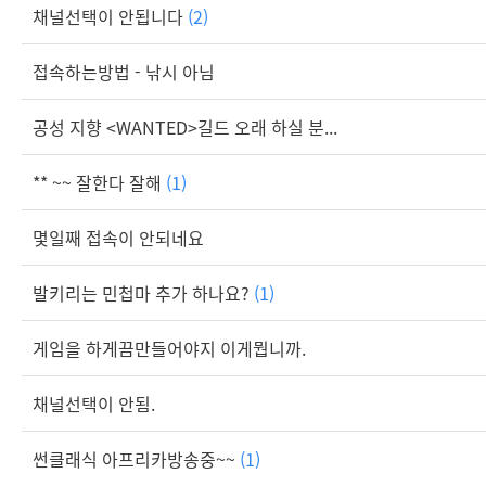
채널선택이 안됩니다
(2)
접속하는방법 - 낚시 아님
공성 지향 <WANTED>길드 오래 하실 분...
** ~~ 잘한다 잘해
(1)
몇일째 접속이 안되네요
발키리는 민첩마 추가 하나요?
(1)
게임을 하게끔만들어야지 이게뭡니까.
채널선택이 안됨.
썬클래식 아프리카방송중~~
(1)