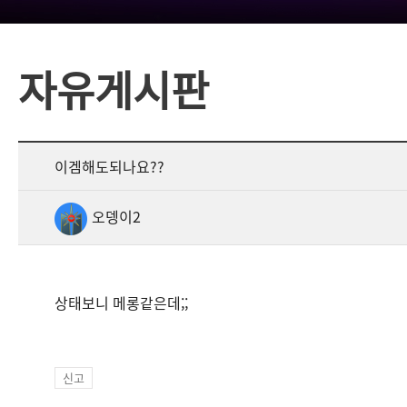
자유게시판
이겜해도되나요??
오뎅이2
상태보니 메롱같은데;;
신고