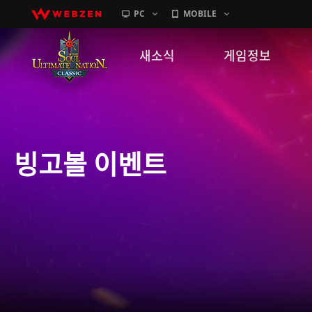
PC
MOBILE
새소식
게임정보
공지사항
세계관
패치노트
캐릭터소개
빙고볼 이벤트
GM노트
게임가이드
이벤트
확률 정보