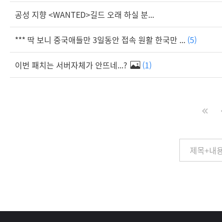
공성 지향 <WANTED>길드 오래 하실 분...
*** 딱 보니 중국애들만 3일동안 접속 원활 한국만 ...
(5)
이번 패치는 서버자체가 안뜨네...?
(1)