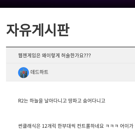
자유게시판
웹젠게임은 왜이렇게 허술한가요???
데드하트
R2는 하늘을 날아다니고 땅파고 숨어다니고
썬클래식은 12개릭 한부대씩 컨트롤하네요 ㅋㅋㅋ 어이가 