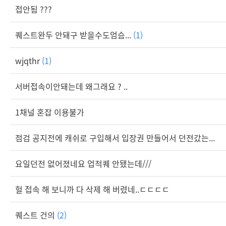
접안됨 ???
퀘스트완두 안돼구 받을수도엄슴...
(1)
wjqthr
(1)
서버접속이안돼는데 왜그래요 ? ..
1채널 혼잡 이용불가
점검 공지전에 캐쉬로 구입해서 입장권 만들어서 던전갔는...
요일던전 없어졌네요 업적퀘 안됐는데///
헐 접속 해 보니까 다 삭제 해 버렸네..ㄷㄷㄷㄷ
퀘스트 건의
(2)