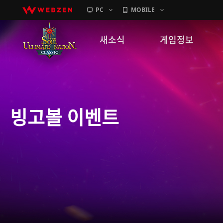
PC
MOBILE
새소식
게임정보
공지사항
세계관
패치노트
캐릭터소개
빙고볼 이벤트
GM노트
게임가이드
이벤트
확률 정보