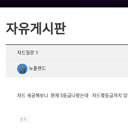
자유게시판
쟈드질문 !!
뉴홀랜드
쟈드 세공해보니 현재 5등급나왔는데 쟈드몇등급까지 있나요?
신고