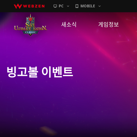
PC
MOBILE
새소식
게임정보
공지사항
세계관
패치노트
캐릭터소개
빙고볼 이벤트
GM노트
게임가이드
이벤트
확률 정보