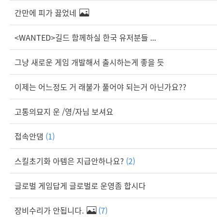
간만에 피가 끓었네
<WANTED>길드 함께하실 한국 유저분들 ...
그냥 새로운 게임 개발해서 출시하는게 좋을 듯
이제는 어느정도 거 래불가 풀어야 되는거 아닌가요??
고통의묘지 운 /영/자님 보셔요
접속안댐
(1)
스킬초기화 아템은 지급안하나요?
(2)
글로벌 게임답게 글로벌로 운영좀 합시다
장비수리가 안됩니다.
(7)