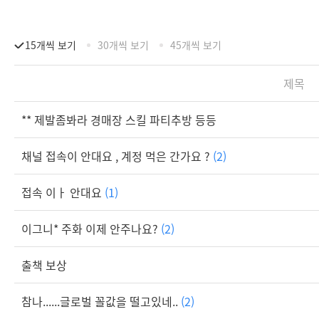
15개씩 보기
30개씩 보기
45개씩 보기
제목
** 제발좀봐라 경매장 스킬 파티추방 등등
채널 접속이 안대요 , 계정 먹은 간가요 ?
(2)
접속 이ㅏ 안대요
(1)
이그니* 주화 이제 안주나요?
(2)
출책 보상
참나......글로벌 꼴값을 떨고있네..
(2)