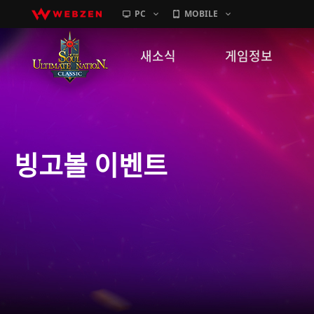
PC
MOBILE
새소식
게임정보
공지사항
세계관
패치노트
캐릭터소개
빙고볼 이벤트
GM노트
게임가이드
이벤트
확률 정보