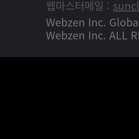
웹마스터메일 :
sunc
Webzen Inc. Globa
Webzen Inc. ALL 