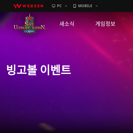
PC
MOBILE
새소식
게임정보
공지사항
세계관
패치노트
캐릭터소개
빙고볼 이벤트
GM노트
게임가이드
이벤트
확률 정보