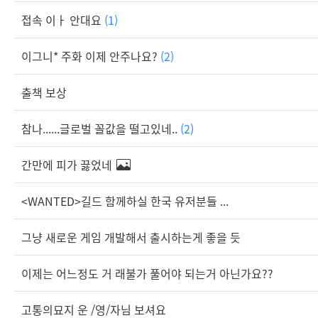
접속 이ㅏ 안대요
(1)
이그니* 주화 이제 안주나요?
(2)
출책 보상
참나......글로벌 꼴값을 떨고있네..
(2)
간만에 피가 끓었네
<WANTED>길드 함께하실 한국 유저분들 ...
그냥 새로운 게임 개발해서 출시하는게 좋을 듯
이제는 어느정도 거 래불가 풀어야 되는거 아닌가요??
고통의묘지 운 /영/자님 보셔요