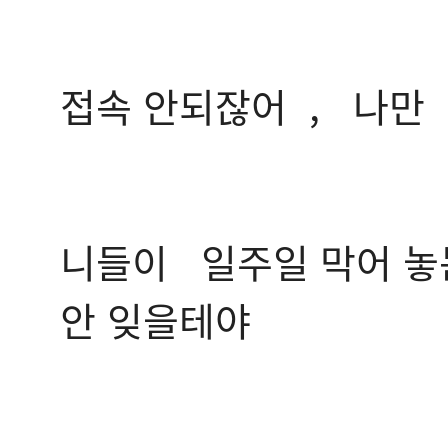
접속 안되잖어 , 나만 
니들이 일주일 막어 놓
안 잊을테야