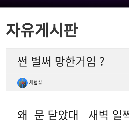
자유게시판
썬 벌써 망한거임 ?
채혈실
왜 문 닫았대 새벽 일