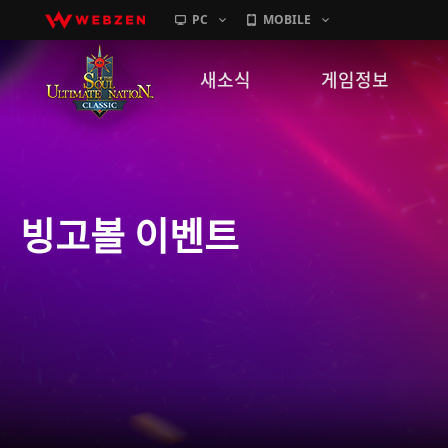
PC
MOBILE
새소식
게임정보
공지사항
세계관
패치노트
캐릭터소개
빙고볼 이벤트
GM노트
게임가이드
이벤트
확률 정보