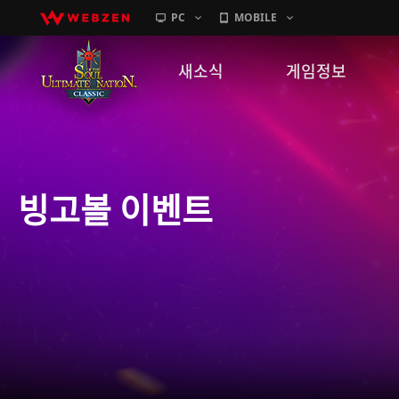
PC
MOBILE
새소식
게임정보
공지사항
세계관
패치노트
캐릭터소개
빙고볼 이벤트
GM노트
게임가이드
이벤트
확률 정보