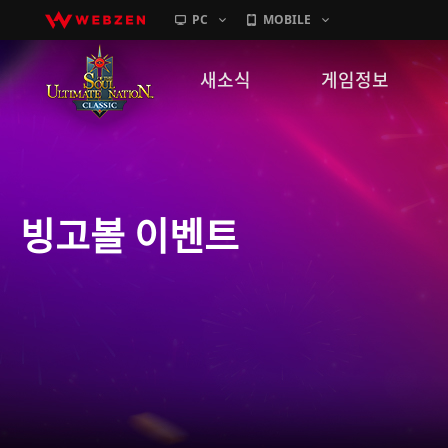
PC
MOBILE
새소식
게임정보
공지사항
세계관
패치노트
캐릭터소개
빙고볼 이벤트
GM노트
게임가이드
이벤트
확률 정보