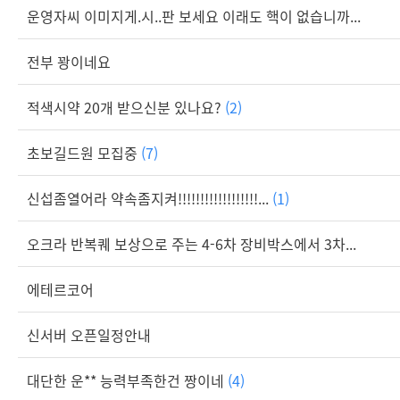
운영자씨 이미지게.시..판 보세요 이래도 핵이 없습니까...
전부 꽝이네요
적색시약 20개 받으신분 있나요?
(2)
초보길드원 모집중
(7)
신섭좀열어라 약속좀지켜!!!!!!!!!!!!!!!!!!...
(1)
오크라 반복퀘 보상으로 주는 4-6차 장비박스에서 3차...
에테르코어
신서버 오픈일정안내
대단한 운** 능력부족한건 짱이네
(4)