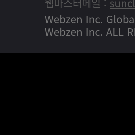
웹마스터메일 :
sunc
Webzen Inc. Globa
Webzen Inc. ALL 