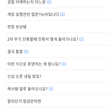
귓말 어캐하는지 아느분
(1)
게임 실행관련 질문!!뉴비입니다
(2)
썬칩 보상템
2차 무기 진화할때 진화석 몇개 들어가나요?
(1)
결국 통합
(1)
이런 식으로 운영하는 게 맞나요?
(1)
신섭 오픈 내일 맞죠?
케시템 얼루 들어오나요?
(1)
잘되던거 점검만하면