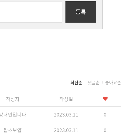
등록
최신순
댓글순
좋아요순
작성자
작성일
강태인입니다
2023.03.11
0
쌉초보얍
2023.03.11
0