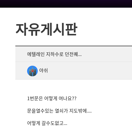
자유게시판
에텔레인 지하수로 던전퀘...
야쉬
1번문은 어떻게 여나요??
문을열수있는 열쇠가 지도밖에....
어떻게 갈수도없고...