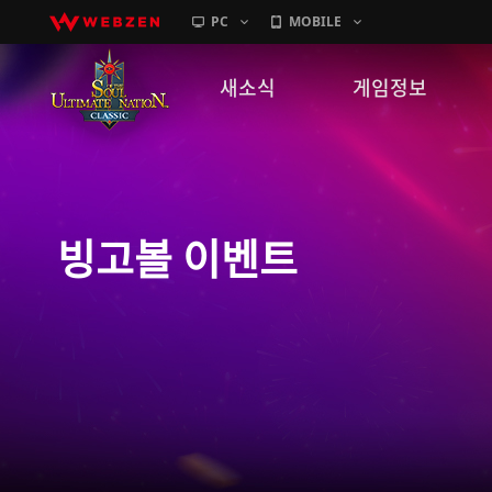
PC
MOBILE
새소식
게임정보
공지사항
세계관
패치노트
캐릭터소개
빙고볼 이벤트
GM노트
게임가이드
이벤트
확률 정보