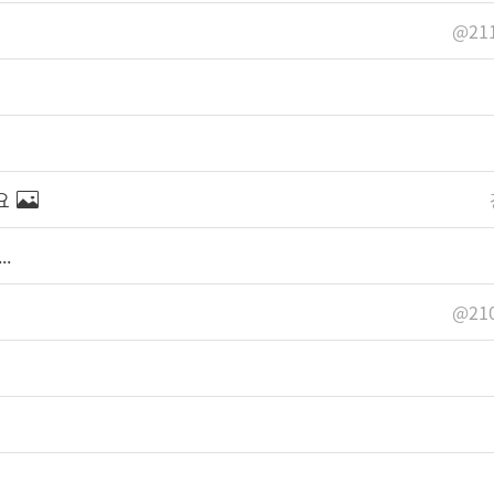
@211
요
.
@210