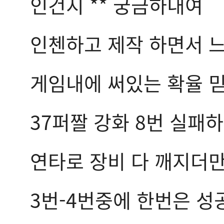
인건지 ** 궁금하내여
인첸하고 제작 하면서 느
게임내에 써있는 확율 
37퍼짤 강화 8번 실패
연타로 장비 다 깨지더
3번-4번중에 한번은 