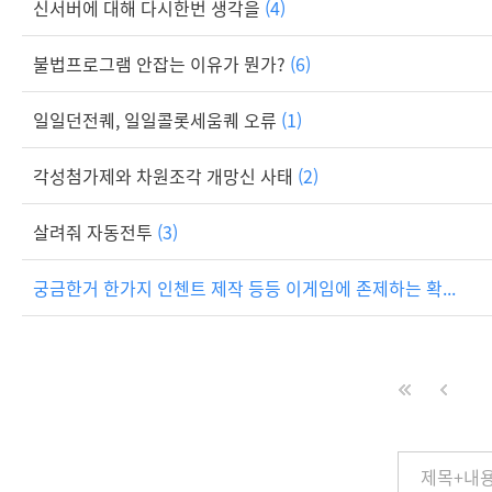
신서버에 대해 다시한번 생각을
(4)
불법프로그램 안잡는 이유가 뭔가?
(6)
일일던전퀘, 일일콜롯세움퀘 오류
(1)
각성첨가제와 차원조각 개망신 사태
(2)
살려줘 자동전투
(3)
궁금한거 한가지 인첸트 제작 등등 이게임에 존제하는 확...