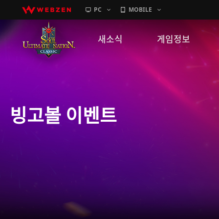
PC
MOBILE
새소식
게임정보
공지사항
세계관
패치노트
캐릭터소개
빙고볼 이벤트
GM노트
게임가이드
이벤트
확률 정보