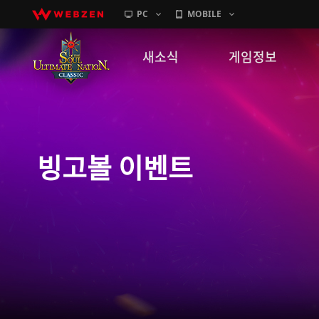
PC
MOBILE
새소식
게임정보
공지사항
세계관
패치노트
캐릭터소개
빙고볼 이벤트
GM노트
게임가이드
이벤트
확률 정보