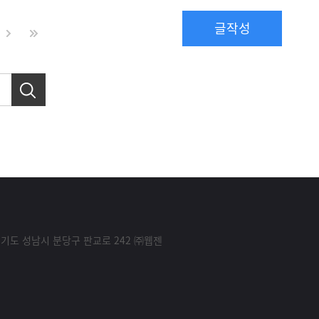
글작성
경기도 성남시 분당구 판교로 242 ㈜웹젠