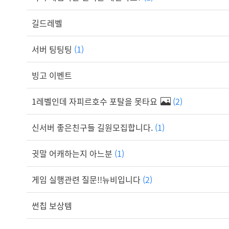
길드레벨
서버 팅팅팅
(1)
빙고 이벤트
1레벨인데 자피르호수 포탈을 못타요
(2)
신서버 좋은친구들 길원모집합니다.
(1)
귓말 어캐하는지 아느분
(1)
게임 실행관련 질문!!뉴비입니다
(2)
썬칩 보상템