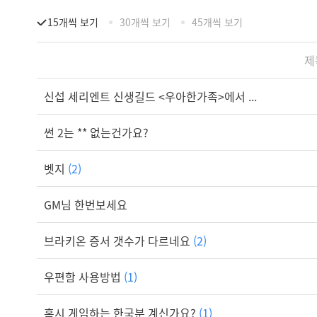
15개씩 보기
30개씩 보기
45개씩 보기
제
신섭 세리엔트 신생길드 <우아한가족>에서 ...
썬 2는 ** 없는건가요?
벳지
(2)
GM님 한번보세요
브라키온 증서 갯수가 다르네요
(2)
우편함 사용방법
(1)
혹시 게임하는 한국분 계신가요?
(1)