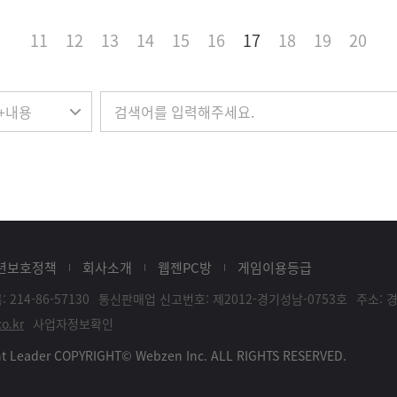
11
12
13
14
15
16
17
18
19
20
년보호정책
회사소개
웹젠PC방
게임이용등급
214-86-57130
통신판매업 신고번호: 제2012-경기성남-0753호
주소: 
o.kr
사업자정보확인
ent Leader COPYRIGHT© Webzen Inc. ALL RIGHTS RESERVED.