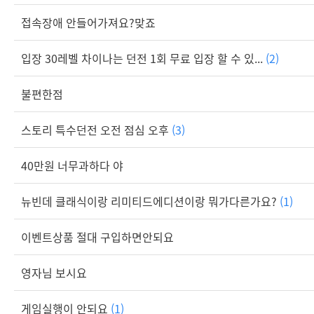
접속장애 안들어가져요?맞죠
입장 30레벨 차이나는 던전 1회 무료 입장 할 수 있...
(2)
불편한점
스토리 특수던전 오전 점심 오후
(3)
40만원 너무과하다 야
뉴빈데 클래식이랑 리미티드에디션이랑 뭐가다른가요?
(1)
이벤트상품 절대 구입하면안되요
영자님 보시요
게임실행이 안되요
(1)