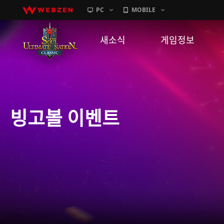
PC
MOBILE
새소식
게임정보
공지사항
세계관
패치노트
캐릭터소개
빙고볼 이벤트
GM노트
게임가이드
이벤트
확률 정보