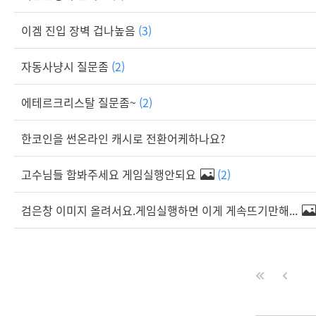
이겜 진입 장벽 겁나높음
(3)
자동사냥시 질문좀
(2)
에테르크리스탈 질문좀~
(2)
한코인을 썬온라인 캐시로 전환어케하나요?
고수님들 함봐주세요 게임실행안되요
(2)
검은창 이미지 올려서요.게임실행하면 이게 게속뜨기만해...