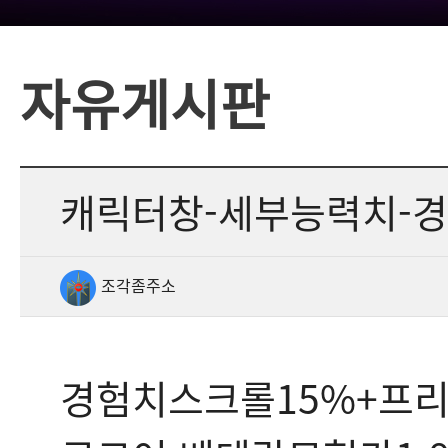
자유게시판
캐릭터창-세부능력치-경
조각좀주소
경험치스크롤15%+프리