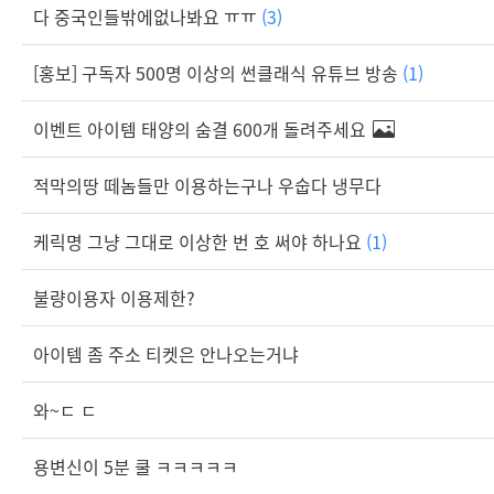
다 중국인들밖에없나봐요 ㅠㅠ
(3)
[홍보] 구독자 500명 이상의 썬클래식 유튜브 방송
(1)
이벤트 아이템 태양의 숨결 600개 돌려주세요
적막의땅 떼놈들만 이용하는구나 우숩다 냉무다
케릭명 그냥 그대로 이상한 번 호 써야 하나요
(1)
불량이용자 이용제한?
아이템 좀 주소 티켓은 안나오는거냐
와~ㄷ ㄷ
용변신이 5분 쿨 ㅋㅋㅋㅋㅋ