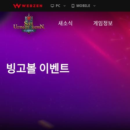
PC
MOBILE
새소식
게임정보
공지사항
세계관
패치노트
캐릭터소개
빙고볼 이벤트
GM노트
게임가이드
이벤트
확률 정보