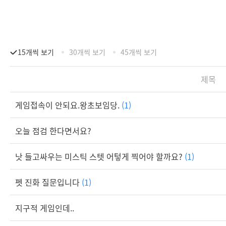
15개씩 보기
30개씩 보기
45개씩 보기
제목
게임접속이 안되요.왕초보임당.
(1)
오늘 점검 한다면서요?
낫 들고싸우는 미스틱 스텟 어텋게 찍어야 할까요?
(1)
펫 진화 질문입니다
(1)
지구적 게임인데..