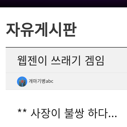
자유게시판
웹젠이 쓰래기 겜임
개마기병abc
** 사장이 불쌍 하다...