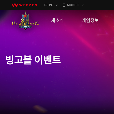
PC
MOBILE
새소식
게임정보
공지사항
세계관
패치노트
캐릭터소개
빙고볼 이벤트
GM노트
게임가이드
이벤트
확률 정보