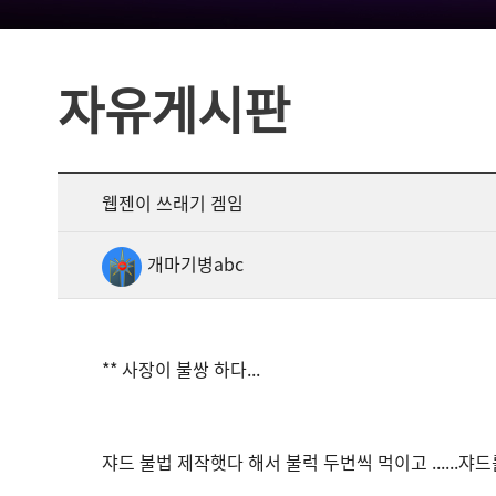
자유게시판
웹젠이 쓰래기 겜임
개마기병abc
** 사장이 불쌍 하다...
쟈드 불법 제작햇다 해서 불럭 두번씩 먹이고 ......