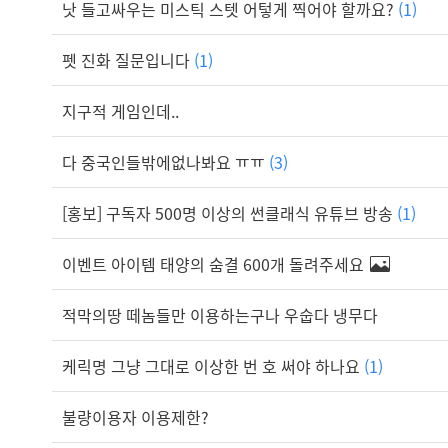
낫 들고싸우는 미스틱 스텟 어텋게 찍어야 할까요?
(1)
펫 진화 질문입니다
(1)
지구적 게임인데..
다 중국인들밖에없나봐요 ㅠㅠ
(3)
[홍보] 구독자 500명 이상의 썬클래식 유튜브 방송
(1)
이벤트 아이템 태양의 숨결 600개 돌려주세요
적막의땅 떼놈들만 이용하는구나 우숩다 냉무다
케릭명 그냥 그대로 이상한 번 호 써야 하나요
(1)
불량이용자 이용제한?