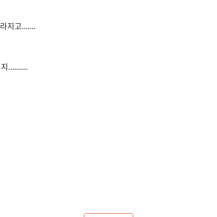
.......
......