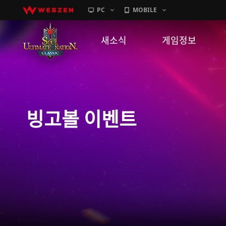
PC
MOBILE
새소식
게임정보
공지사항
세계관
패치노트
캐릭터소개
빙고볼 이벤트
GM노트
게임가이드
이벤트
확률 정보