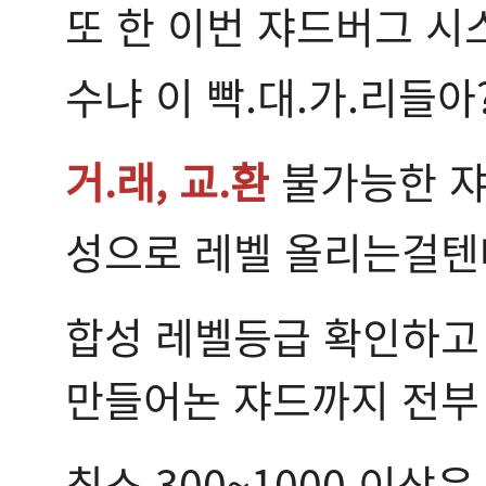
또 한 이번 쟈드버그 
수냐 이 빡.대.가.리들아
거.래, 교.환
불가능한 쟈
성으로 레벨 올리는걸텐
합성 레벨등급 확인하고
만들어논 쟈드까지 전부
최소 300~1000 이