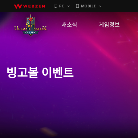
PC
MOBILE
새소식
게임정보
공지사항
세계관
패치노트
캐릭터소개
빙고볼 이벤트
GM노트
게임가이드
이벤트
확률 정보