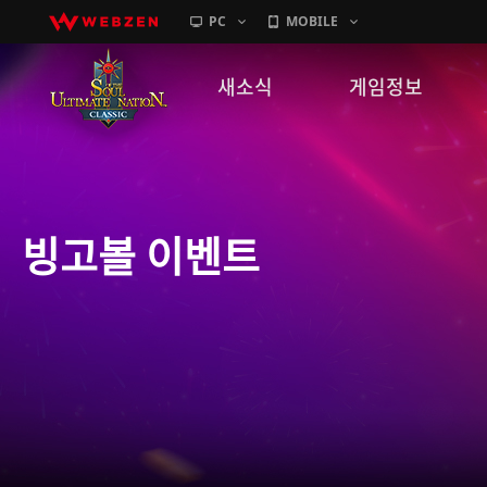
PC
MOBILE
새소식
게임정보
공지사항
세계관
패치노트
캐릭터소개
빙고볼 이벤트
GM노트
게임가이드
이벤트
확률 정보