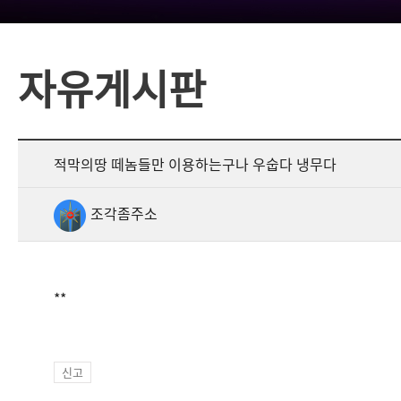
자유게시판
적막의땅 떼놈들만 이용하는구나 우숩다 냉무다
조각좀주소
**
신고