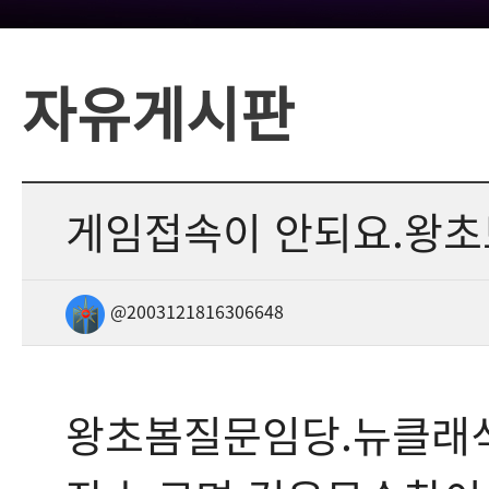
자유게시판
게임접속이 안되요.왕초
@2003121816306648
왕초봄질문임당.뉴클래식