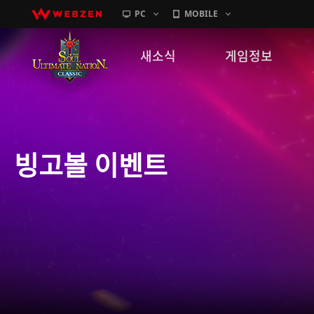
PC
MOBILE
새소식
게임정보
공지사항
세계관
패치노트
캐릭터소개
빙고볼 이벤트
GM노트
게임가이드
이벤트
확률 정보