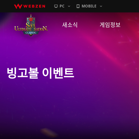
PC
MOBILE
새소식
게임정보
공지사항
세계관
패치노트
캐릭터소개
빙고볼 이벤트
GM노트
게임가이드
이벤트
확률 정보