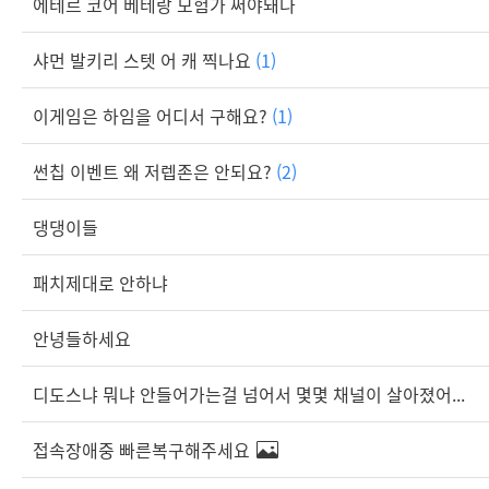
에테르 코어 베테랑 모험가 써야돼나
샤먼 발키리 스텟 어 캐 찍나요
(1)
이게임은 하임을 어디서 구해요?
(1)
썬칩 이벤트 왜 저렙존은 안되요?
(2)
댕댕이들
패치제대로 안하냐
안녕들하세요
디도스냐 뭐냐 안들어가는걸 넘어서 몇몇 채널이 살아졌어...
접속장애중 빠른복구해주세요