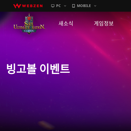
PC
MOBILE
새소식
게임정보
공지사항
세계관
패치노트
캐릭터소개
빙고볼 이벤트
GM노트
게임가이드
이벤트
확률 정보