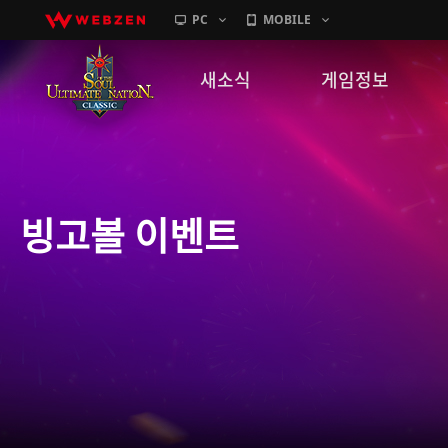
PC
MOBILE
새소식
게임정보
공지사항
세계관
패치노트
캐릭터소개
빙고볼 이벤트
GM노트
게임가이드
이벤트
확률 정보