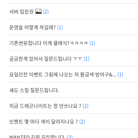
서버 입장권
(2)
운영을 어떻게 하길래?
(1)
기존썬유접니다 이게 클래식?ㅋㅋㅋㅋ
(1)
궁금한게 있어서 질문드립니다 ㅜㅜ
(1)
요일던전 이벤트 그림에 나오는 저 황금색 방어구&...
(1)
섀도 스킬 질문드립니다.
지금 드래곤나이트는 창 안쓰나요 ?
(2)
인첸트 몇 마다 색이 달라지나요 ?
(2)
WANTED 길원 모집합니다.
(3)