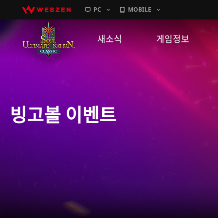
PC
MOBILE
새소식
게임정보
공지사항
세계관
패치노트
캐릭터소개
빙고볼 이벤트
GM노트
게임가이드
이벤트
확률 정보