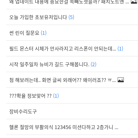
왜 업데이트 내용에 중요한걸 쏙빼노셧을까? 패치노트엔 ...
오늘 가입한 초보유저입니다
(5)
썬 린이 질문요
(1)
필드 몬스터 시체가 안사라지고 리스폰이 안되는데...
(1)
시작 일주일차 뉴비가 길드 구해봅니다.
(2)
첨 해보려는데.. 화면 글씨 외래어?? 왜이러죠?? ㅠ...
???확율 정보맞어 ??
(1)
장비수리도구
헬론 절망의 부활의식 123456 미션다하고 2층가니 ...