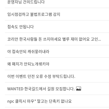
운영자님 건의드립니다
임시점검하고 불법프로그램 감지
접속도 안됩니다
코리안 한국사람들 돈 쓰지마세요 별루 재미 없어요 고인...
야 접숙안되 캐쉬뭏러내라
왜 패치가 안되노개샊키야
이번 이벤트 던전 오류 수정 부탁드립니다.
WANTED 한국길드에서 길원 모집합니다.
npc 클릭시 마우* 말고는 단축키 없나요