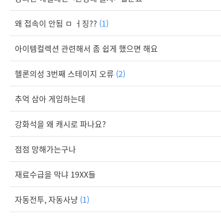
왜 접속이 안됨 ㅁ ㅓ징??
(1)
아이템컬렉션 관련해서 좀 쉽게 했으면 해요
헬론의성 3번째 스테이지 오류
(2)
추억 삼아 게임하는데
강화석을 왜 캐시로 파나요?
점점 망해가는구나
재료수급을 막냐 19XX들
자동전투, 자동사냥
(1)