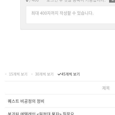
15개씩 보기
30개씩 보기
45개씩 보기
제목
퀘스트 비공정의 정비
붕괴된 에텔레인 <원정대 물자> 질문요