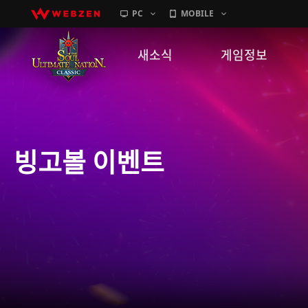
PC
MOBILE
새소식
게임정보
공지사항
세계관
패치노트
캐릭터소개
빙고볼 이벤트
GM노트
게임가이드
이벤트
확률 정보