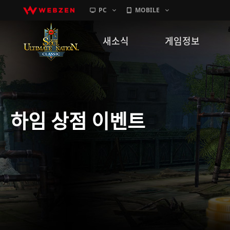
PC
MOBILE
새소식
게임정보
공지사항
세계관
패치노트
캐릭터소개
하임 상점 이벤트
GM노트
게임가이드
이벤트
확률 정보