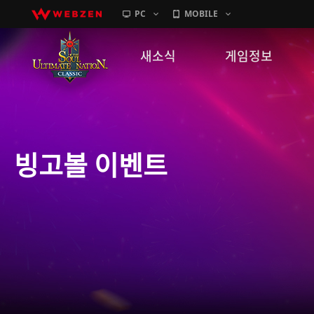
PC
MOBILE
새소식
게임정보
공지사항
세계관
패치노트
캐릭터소개
빙고볼 이벤트
GM노트
게임가이드
이벤트
확률 정보