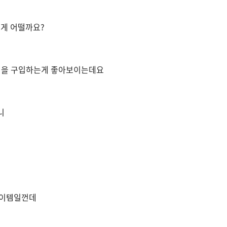
게 어떨까요?
 템을 구입하는게 좋아보이는데요
니
아이템일껀데