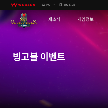
PC
MOBILE
새소식
게임정보
공지사항
세계관
패치노트
캐릭터소개
빙고볼 이벤트
GM노트
게임가이드
이벤트
확률 정보