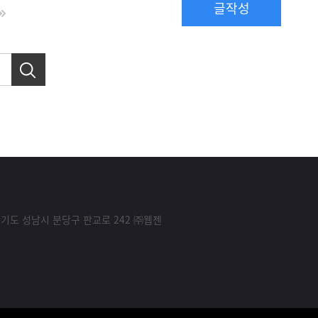
글작성
경기도 성남시 분당구 판교로 242 ㈜웹젠