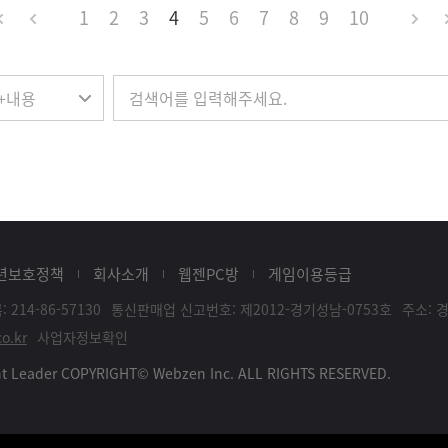
1
2
3
4
5
6
7
8
9
10
년보호정책
회사소개
웹젠PC방
게임이용등급
214-86-57130
통신판매업 신고번호: 제2012-경기성남-0753호
주소: 
o.kr
사업자정보확인
ent Leader COPYRIGHT© Webzen Inc. ALL RIGHTS RESERVED.