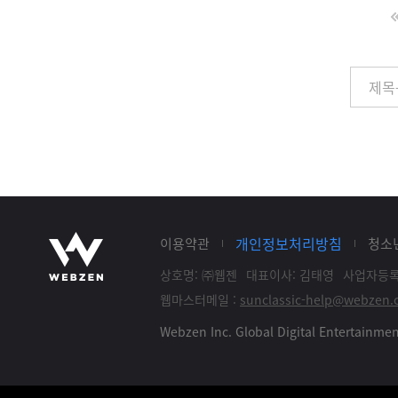
개인정보처리방침
이용약관
청소
상호명: ㈜웹젠
대표이사: 김태영
사업자등록: 
웹마스터메일 :
sunclassic-help@webzen.c
Webzen Inc. Global Digital Entertainm