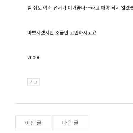
뭘 줘도 여러 유저가 이거좋다~~라고 해야 되지 않겠
바쁘시겠지만 조금만 고민하시고요
20000
신고
이전 글
다음 글