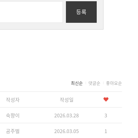
등록
최신순
댓글순
좋아요순
작성자
작성일
숙향이
2026.03.28
3
공주벌
2026.03.05
1