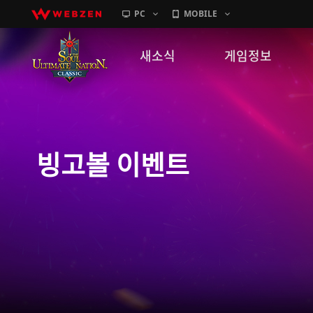
PC
MOBILE
새소식
게임정보
공지사항
세계관
패치노트
캐릭터소개
빙고볼 이벤트
GM노트
게임가이드
이벤트
확률 정보