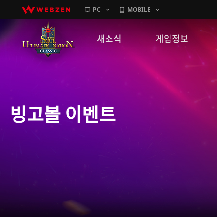
PC
MOBILE
새소식
게임정보
공지사항
세계관
패치노트
캐릭터소개
빙고볼 이벤트
GM노트
게임가이드
이벤트
확률 정보