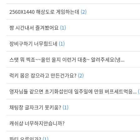
2560X1440 해상도로 게임하는데
(2)
짬 시간내서 즐겨봤어요
(1)
장비구하기 너무힘드네
(1)
스탯 뭐 찍죠~~올민 올지 이런거 대충~ 알려주세요(냉...
럭키 몹은 잡으라고 만든건가요?
(2)
영자님들 같으면 초기화섭인데 일주일에 만원 버프세트먹음...
(
채팅창 글자크기 못키움?
(1)
캐쉬샵 너무하지안습니까?
파티 오류인가?
(1)