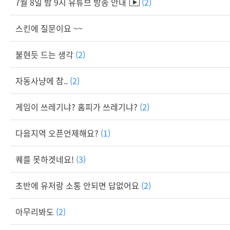
7월 8일 밤 9시 유튜브 방송 안내
(2)
스킨에 질문이요 ~~
불현듯 드는 생각
(2)
자동사냥에 참..
(2)
게임이 쓰레기냐? 홈피가 쓰레기냐?
(2)
다음지역 오픈언제해요?
(1)
퀘를 못하겟네요!
(3)
초반에 유저랑 소통 안되면 답없어요
(2)
아무리봐도
(2)