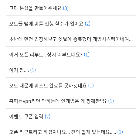
고마 본섭을 만들어주세요
(3)
오토들 땜에 퀘를 진행 할수가 업어요
(2)
초반에 던전 입장해보고 엣날에 종료했더 게임시스템이네여...
이거 오픈 리부트.. 상시 리부트네요?
(1)
이거 참....
(1)
오토 때문에 퀘스트 완료를 못하겟네요
(1)
홈피는vpn키면 막히는데 인게임은 왜 짱깨판임?
(1)
이벤트 쿠폰 입력
(2)
오픈 리부트라고 하셨자나요... 건의 할게 있는데요.....
(1)