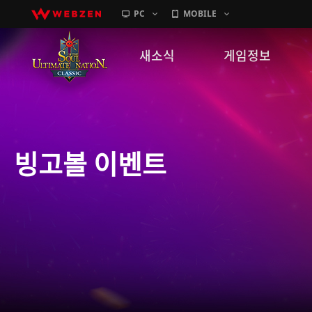
PC
MOBILE
새소식
게임정보
공지사항
세계관
패치노트
캐릭터소개
빙고볼 이벤트
GM노트
게임가이드
이벤트
확률 정보