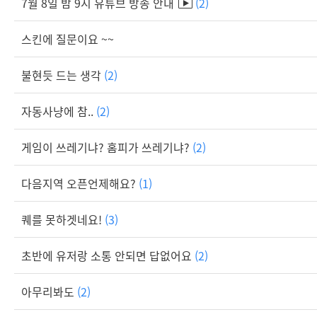
7월 8일 밤 9시 유튜브 방송 안내
(2)
스킨에 질문이요 ~~
불현듯 드는 생각
(2)
자동사냥에 참..
(2)
게임이 쓰레기냐? 홈피가 쓰레기냐?
(2)
다음지역 오픈언제해요?
(1)
퀘를 못하겟네요!
(3)
초반에 유저랑 소통 안되면 답없어요
(2)
아무리봐도
(2)