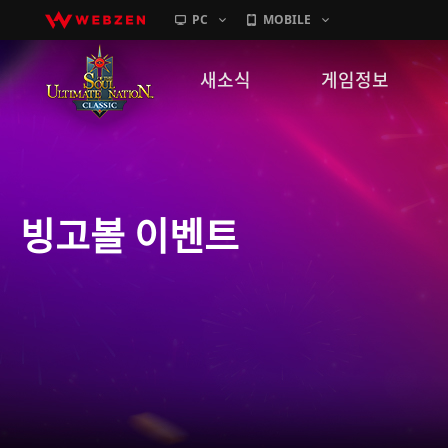
PC
MOBILE
새소식
게임정보
공지사항
세계관
패치노트
캐릭터소개
빙고볼 이벤트
GM노트
게임가이드
이벤트
확률 정보