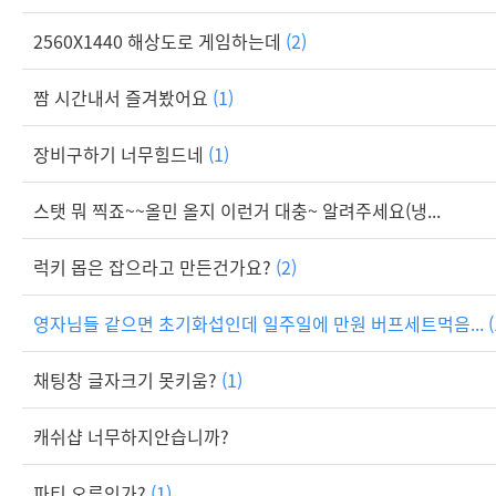
2560X1440 해상도로 게임하는데
(2)
짬 시간내서 즐겨봤어요
(1)
장비구하기 너무힘드네
(1)
스탯 뭐 찍죠~~올민 올지 이런거 대충~ 알려주세요(냉...
럭키 몹은 잡으라고 만든건가요?
(2)
영자님들 같으면 초기화섭인데 일주일에 만원 버프세트먹음...
(
채팅창 글자크기 못키움?
(1)
캐쉬샵 너무하지안습니까?
파티 오류인가?
(1)