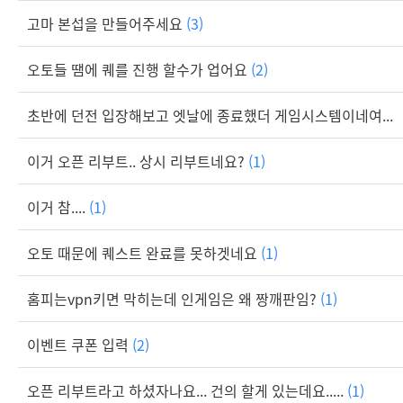
고마 본섭을 만들어주세요
(3)
오토들 땜에 퀘를 진행 할수가 업어요
(2)
초반에 던전 입장해보고 엣날에 종료했더 게임시스템이네여...
이거 오픈 리부트.. 상시 리부트네요?
(1)
이거 참....
(1)
오토 때문에 퀘스트 완료를 못하겟네요
(1)
홈피는vpn키면 막히는데 인게임은 왜 짱깨판임?
(1)
이벤트 쿠폰 입력
(2)
오픈 리부트라고 하셨자나요... 건의 할게 있는데요.....
(1)