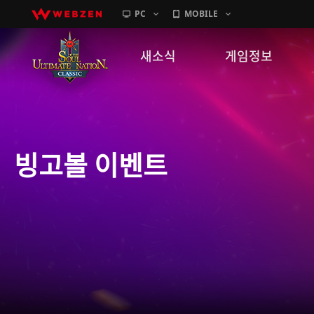
PC
MOBILE
새소식
게임정보
공지사항
세계관
패치노트
캐릭터소개
빙고볼 이벤트
GM노트
게임가이드
이벤트
확률 정보