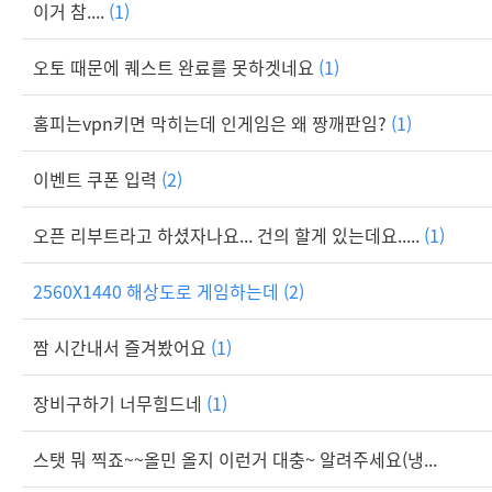
이거 참....
(1)
오토 때문에 퀘스트 완료를 못하겟네요
(1)
홈피는vpn키면 막히는데 인게임은 왜 짱깨판임?
(1)
이벤트 쿠폰 입력
(2)
오픈 리부트라고 하셨자나요... 건의 할게 있는데요.....
(1)
2560X1440 해상도로 게임하는데
(2)
짬 시간내서 즐겨봤어요
(1)
장비구하기 너무힘드네
(1)
스탯 뭐 찍죠~~올민 올지 이런거 대충~ 알려주세요(냉...