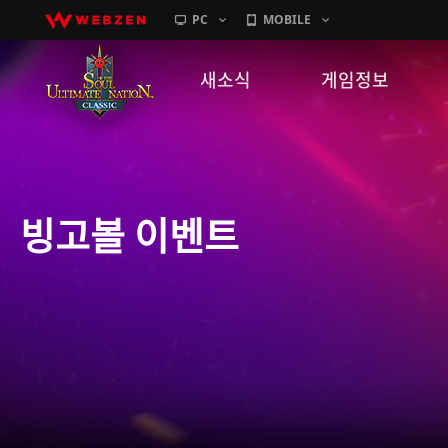
PC
MOBILE
새소식
게임정보
공지사항
세계관
패치노트
캐릭터소개
빙고볼 이벤트
GM노트
게임가이드
이벤트
확률 정보