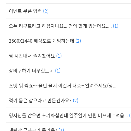
이벤트 쿠폰 입력
(2)
오픈 리부트라고 하셨자나요... 건의 할게 있는데요.....
(1)
2560X1440 해상도로 게임하는데
(2)
짬 시간내서 즐겨봤어요
(1)
장비구하기 너무힘드네
(1)
스탯 뭐 찍죠~~올민 올지 이런거 대충~ 알려주세요(냉...
럭키 몹은 잡으라고 만든건가요?
(2)
영자님들 같으면 초기화섭인데 일주일에 만원 버프세트먹음...
(
채팅창 글자크기 못키움?
(1)