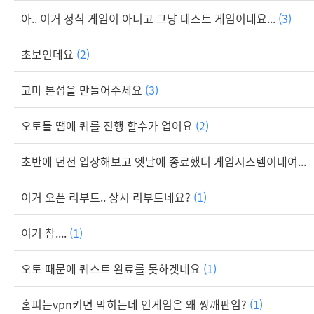
아.. 이거 정식 게임이 아니고 그냥 테스트 게임이네요...
(3)
초보인데요
(2)
고마 본섭을 만들어주세요
(3)
오토들 땜에 퀘를 진행 할수가 업어요
(2)
초반에 던전 입장해보고 엣날에 종료했더 게임시스템이네여...
이거 오픈 리부트.. 상시 리부트네요?
(1)
이거 참....
(1)
오토 때문에 퀘스트 완료를 못하겟네요
(1)
홈피는vpn키면 막히는데 인게임은 왜 짱깨판임?
(1)