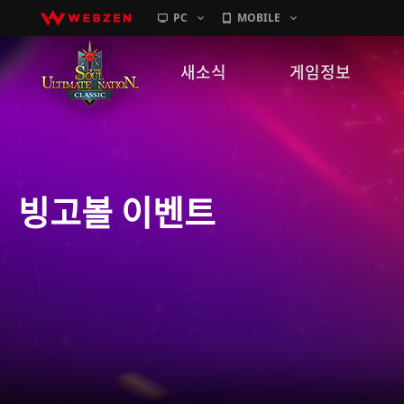
PC
MOBILE
새소식
게임정보
공지사항
세계관
패치노트
캐릭터소개
빙고볼 이벤트
GM노트
게임가이드
이벤트
확률 정보