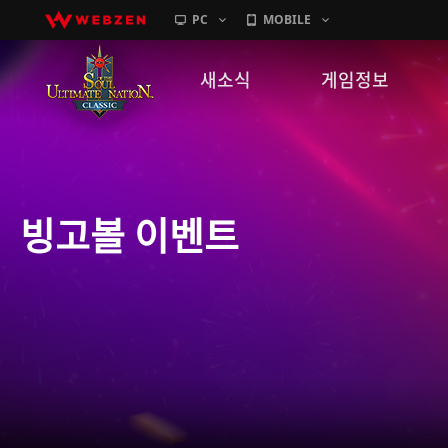
PC
MOBILE
새소식
게임정보
공지사항
세계관
패치노트
캐릭터소개
빙고볼 이벤트
GM노트
게임가이드
이벤트
확률 정보