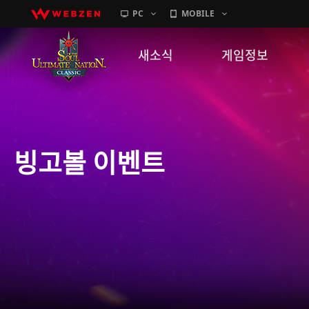
PC
MOBILE
새소식
게임정보
공지사항
세계관
패치노트
캐릭터소개
빙고볼 이벤트
GM노트
게임가이드
이벤트
확률 정보