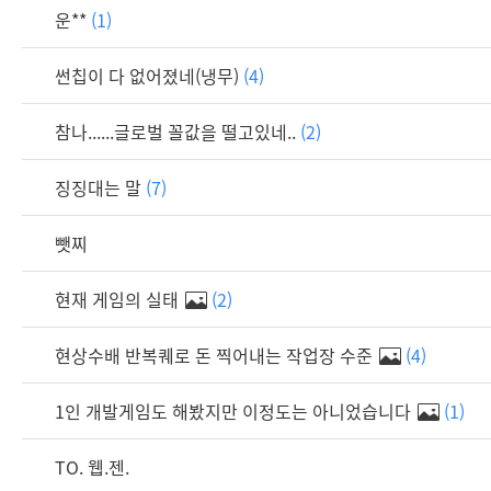
운**
(1)
썬칩이 다 없어졌네(냉무)
(4)
참나......글로벌 꼴값을 떨고있네..
(2)
징징대는 말
(7)
뺏찌
현재 게임의 실태
(2)
현상수배 반복퀘로 돈 찍어내는 작업장 수준
(4)
1인 개발게임도 해봤지만 이정도는 아니었습니다
(1)
TO. 웹.젠.