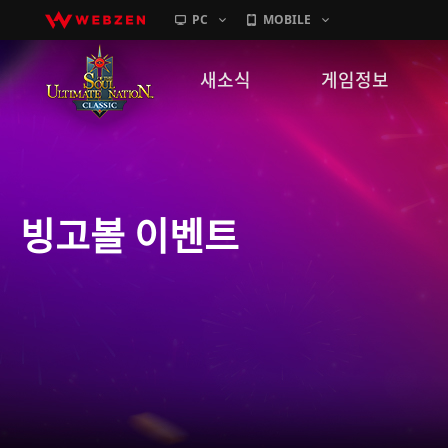
PC
MOBILE
새소식
게임정보
공지사항
세계관
패치노트
캐릭터소개
빙고볼 이벤트
GM노트
게임가이드
이벤트
확률 정보