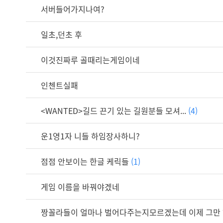
서버들어가지나여?
일초,던초 후
이것진짜루 골때리는게임이네
인첸트실패
<WANTED>길드 끈기 있는 길원분들 모셔...
(4)
운1영1자 니들 하임장사하니?
점점 안보이는 한글 케릭들
(1)
게임 이름을 바꿔야겠네
짱꼴라들이 얼마나 벌어다주는지모르겠는데 이제 그만 하