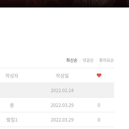
최신순
댓글순
좋아요순
작성자
작성일
2022.02.24
쑝
2022.03.29
0
발킬1
2022.03.29
0