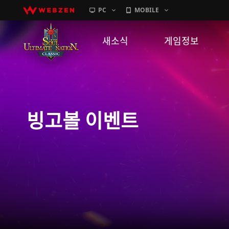
PC
MOBILE
새소식
게임정보
공지사항
세계관
패치노트
캐릭터소개
빙고볼 이벤트
GM노트
게임가이드
이벤트
확률 정보