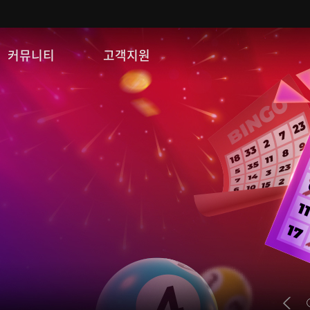
커뮤니티
고객지원
자유게시판
FAQ
이미지게시판
문의/신고
공략 게시판
게임 다운로드
쿠폰등록
운영정책