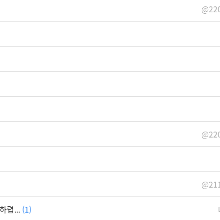
@220
@220
@211
렵...
(1)