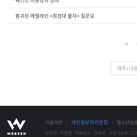
퀘스트 비공정의 정비
붕괴된 에텔레인 <원정대 물자> 질문요
개인정보처리방침
이용약관
청소년보
상호명: ㈜웹젠
대표이사: 김태영
사업자등록: 214