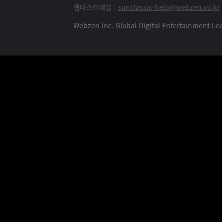
웹마스터메일 :
sunclassic-help@webzen.co.kr
Webzen Inc. Global Digital Entertainment 