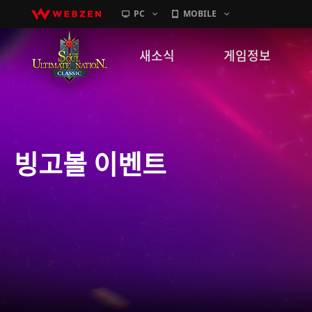
PC
MOBILE
새소식
게임정보
공지사항
세계관
패치노트
캐릭터소개
빙고볼 이벤트
GM노트
게임가이드
이벤트
확률 정보