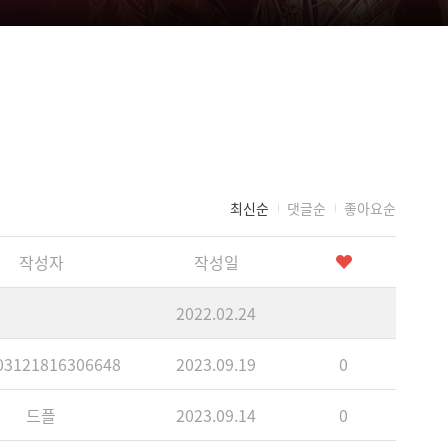
최신순
댓글순
좋아요순
작성자
작성일
2022.02.24
3121816306648
2023.09.19
0
드플
2023.09.14
0