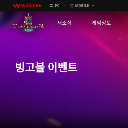
PC
MOBILE
새소식
게임정보
공지사항
세계관
패치노트
캐릭터소개
빙고볼 이벤트
GM노트
게임가이드
이벤트
확률 정보