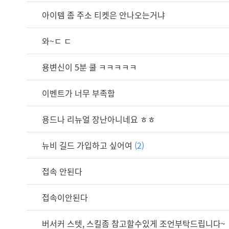
아이템 좀 주소 티켓은 안나오는거냐
와~ㄷ ㄷ
용변신이 5분 쿨 ㅋㅋㅋㅋㅋ
이벤트가 너무 부족함
용드나 리뉴얼 장난아니네요 ㅎㅎ
뉴비 길드 가입하고 싶어여
(2)
접속 안된다
접속이안된다
버서커 스텟, 스킬좀 참고할수있게 조언부탁드립니다~