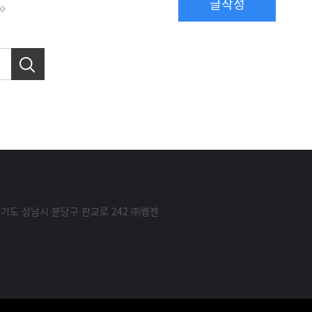
글작성
경기도 성남시 분당구 판교로 242 ㈜웹젠