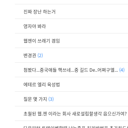
진짜 장난 하는거
영자야 봐라
웹젠이 쓰래기 겜임
변경권
(2)
첨봤다...중국애들 핵쓰네...중 길드 De..어쩌구엘...
(4)
에테르 엘리 육성법
질문 몇 가지
(3)
초월된 웹.젠 이라는 회사 새로설립할생각 읍으신가여?