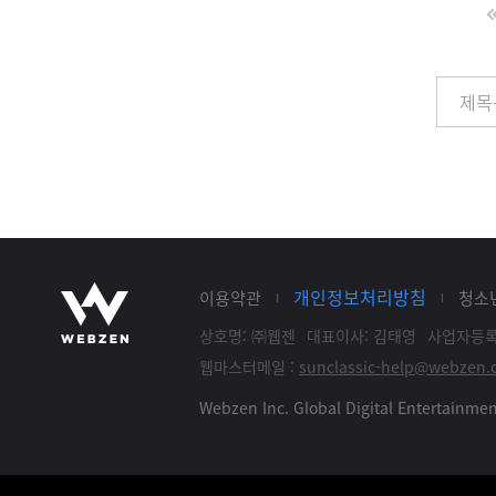
개인정보처리방침
이용약관
청소
상호명: ㈜웹젠
대표이사: 김태영
사업자등록: 
웹마스터메일 :
sunclassic-help@webzen.c
Webzen Inc. Global Digital Entertainm