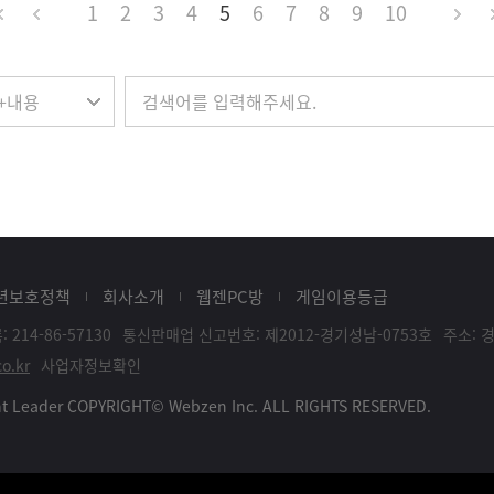
1
2
3
4
5
6
7
8
9
10
년보호정책
회사소개
웹젠PC방
게임이용등급
214-86-57130
통신판매업 신고번호: 제2012-경기성남-0753호
주소: 
o.kr
사업자정보확인
ent Leader COPYRIGHT© Webzen Inc. ALL RIGHTS RESERVED.