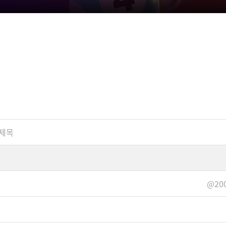
제목
@200