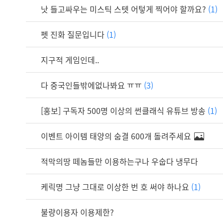
낫 들고싸우는 미스틱 스텟 어텋게 찍어야 할까요?
(1)
펫 진화 질문입니다
(1)
지구적 게임인데..
다 중국인들밖에없나봐요 ㅠㅠ
(3)
[홍보] 구독자 500명 이상의 썬클래식 유튜브 방송
(1)
이벤트 아이템 태양의 숨결 600개 돌려주세요
적막의땅 떼놈들만 이용하는구나 우숩다 냉무다
케릭명 그냥 그대로 이상한 번 호 써야 하나요
(1)
불량이용자 이용제한?