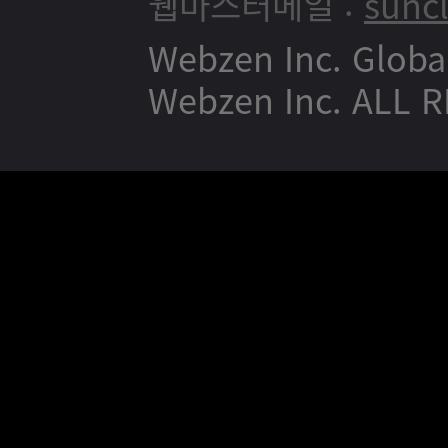
웹마스터메일 :
sunc
Webzen Inc. Globa
Webzen Inc. ALL 