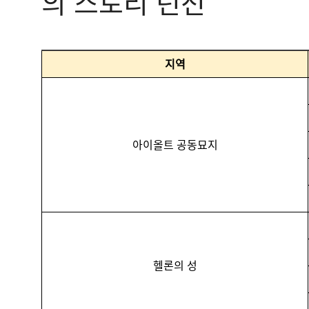
의 스토리 던전
지역
아이올트 공동묘지
헬론의 성