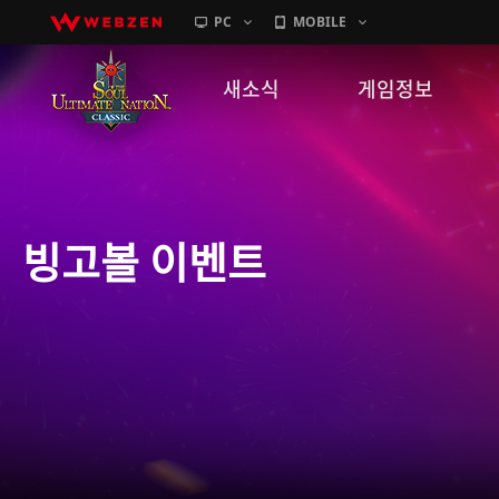
PC
MOBILE
새소식
게임정보
공지사항
세계관
패치노트
캐릭터소개
하임 상점 이벤트
GM노트
게임가이드
이벤트
확률 정보