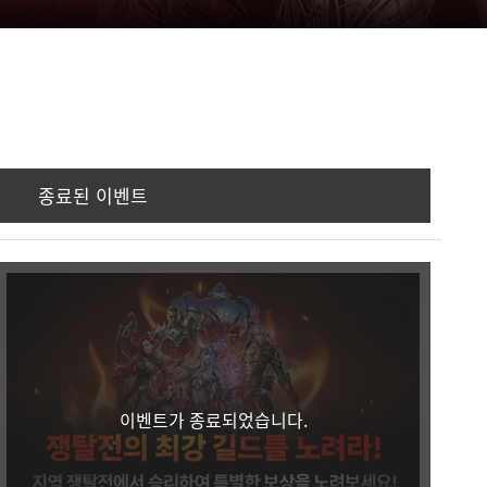
종료된 이벤트
이벤트가 종료되었습니다.