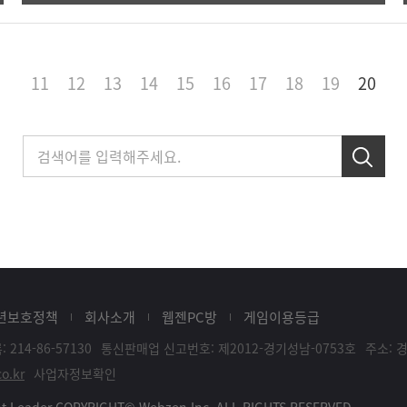
11
12
13
14
15
16
17
18
19
20
년보호정책
회사소개
웹젠PC방
게임이용등급
214-86-57130
통신판매업 신고번호: 제2012-경기성남-0753호
주소: 
o.kr
사업자정보확인
ent Leader COPYRIGHT© Webzen Inc. ALL RIGHTS RESERVED.