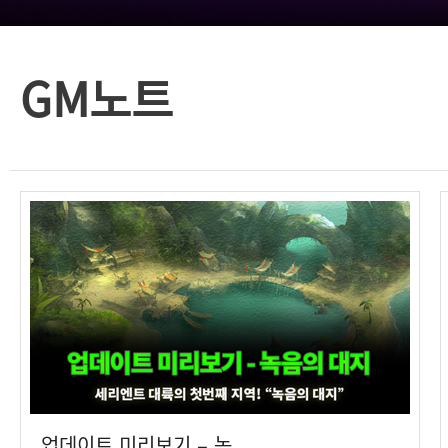
GM노트
업데이트 미리보기 – 녹...