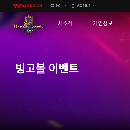
PC
MOBILE
새소식
게임정보
공지사항
세계관
패치노트
캐릭터소개
빙고볼 이벤트
하임 상점 이벤트
GM노트
게임가이드
이벤트
확률 정보