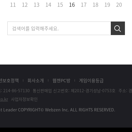
11
12
13
14
15
16
17
18
19
20
년보호정책
회사소개
웹젠PC방
게임이용등급
214-86-57130
통신판매업 신고번호: 제2012-경기성남-0753호
주소: 
o.kr
사업자정보확인
ent Leader COPYRIGHT© Webzen Inc. ALL RIGHTS RESERVED.