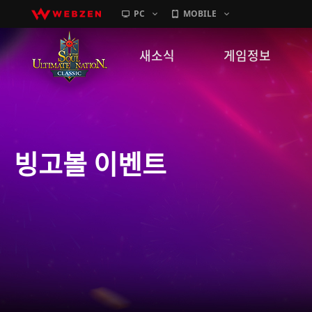
PC
MOBILE
새소식
게임정보
공지사항
세계관
패치노트
캐릭터소개
빙고볼 이벤트
GM노트
게임가이드
이벤트
확률 정보