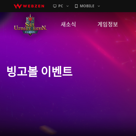
PC
MOBILE
새소식
게임정보
공지사항
세계관
패치노트
캐릭터소개
빙고볼 이벤트
GM노트
게임가이드
이벤트
확률 정보