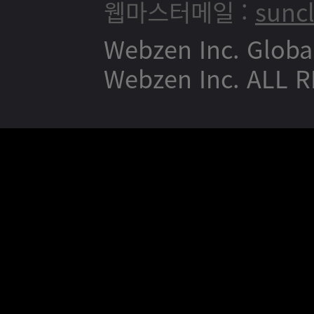
웹마스터메일 :
sunc
Webzen Inc. Globa
Webzen Inc. ALL 