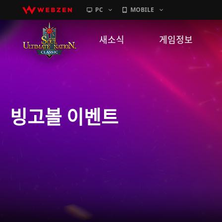
PC
MOBILE
새소식
게임정보
공지사항
세계관
패치노트
캐릭터소개
빙고볼 이벤트
GM노트
게임가이드
이벤트
확률 정보